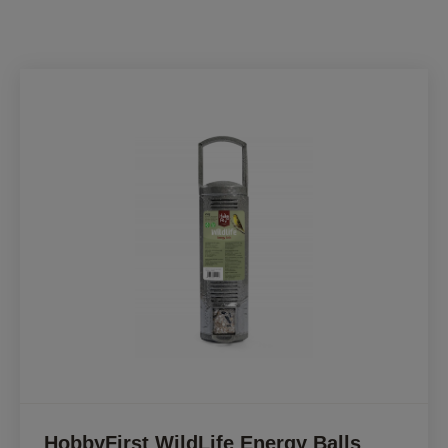
HobbyFirst WildLife Energy Balls