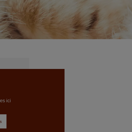
es ici
s