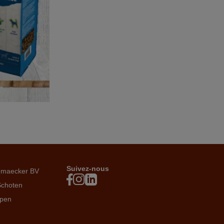
Suivez-nous
emaecker BV
Schoten
rpen