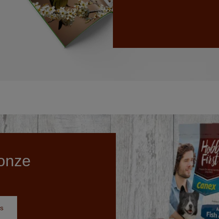
onze
s