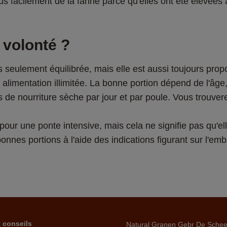
 facilement de la farine parce qu'elles ont été élevées a
 volonté ?
as seulement équilibrée, mais elle est aussi toujours pr
mentation illimitée. La bonne portion dépend de l'âge, de
ourriture sèche par jour et par poule. Vous trouverez to
ur une ponte intensive, mais cela ne signifie pas qu'elle
onnes portions à l'aide des indications figurant sur l'emb
t conseils
Natural Granen Gebr De Sche