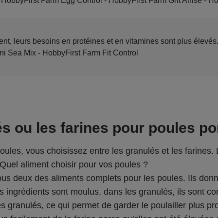
- HobbyFirst Farm Egg Control - HobbyFirst Farm Grit Anise - H
nt, leurs besoins en protéines et en vitamines sont plus élevé
ani Sea Mix - HobbyFirst Farm Fit Control
és ou les farines pour poules p
oules, vous choisissez entre les granulés et les farine
 Quel aliment choisir pour vos poules ?
tous deux des aliments complets pour les poules. Ils don
es ingrédients sont moulus, dans les granulés, ils sont c
 granulés, ce qui permet de garder le poulailler plus pr