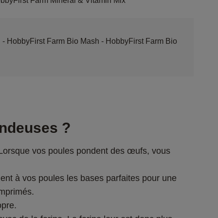
obbyFirst Farm Mineral & Vitamin Mix
s. - HobbyFirst Farm Bio Mash - HobbyFirst Farm Bio
ondeuses ?
s. Lorsque vos poules pondent des œufs, vous 
nent à vos poules les bases parfaites pour une 
omprimés.
opre.