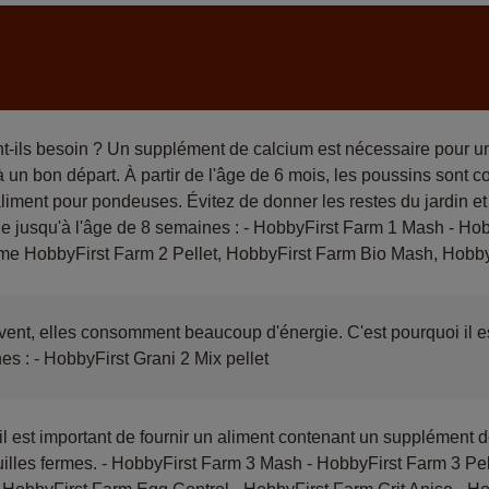
nt-ils besoin ? Un supplément de calcium est nécessaire pour u
 un bon départ. À partir de l'âge de 6 mois, les poussins sont
aliment pour pondeuses. Évitez de donner les restes du jardin e
e jusqu'à l'âge de 8 semaines : - HobbyFirst Farm 1 Mash - Ho
me HobbyFirst Farm 2 Pellet, HobbyFirst Farm Bio Mash, HobbyF
ent, elles consomment beaucoup d'énergie. C'est pourquoi il es
es : - HobbyFirst Grani 2 Mix pellet
l est important de fournir un aliment contenant un supplément 
lles fermes. - HobbyFirst Farm 3 Mash - HobbyFirst Farm 3 Pell