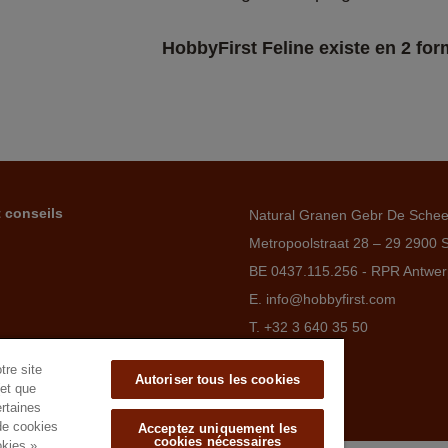
HobbyFirst Feline existe en 2 form
t conseils
Natural Granen Gebr De Sche
Metropoolstraat 28 – 29 2900 
BE 0437.115.256 - RPR Antwe
E. info@hobbyfirst.com
T. +32 3 640 35 50
tre site
Autoriser tous les cookies
(et que
rtaines
 de cookies
Acceptez uniquement les
cookies nécessaires
okies »,