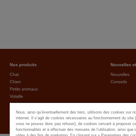
Nos produits
Nouvelles e
Chat
Nouvelles
Chien
Conseils
Petits animaux
Volaille
Herbivores
Oiseaux
Nous, ainsi qu’éventuellement des tiers, utilisons des cookies sur no
Visiteurs du jardin
internet. Il s’agit de cookies nécessaires au fonctionnement du site 
vous ne pouvez donc pas refuser), de cookies servant à proposer ce
fonctionnalités et à effectuer des mesures de l’utilisation, ainsi que
utiles à des fins de marketing. En cliquant sur « Paramètres des co