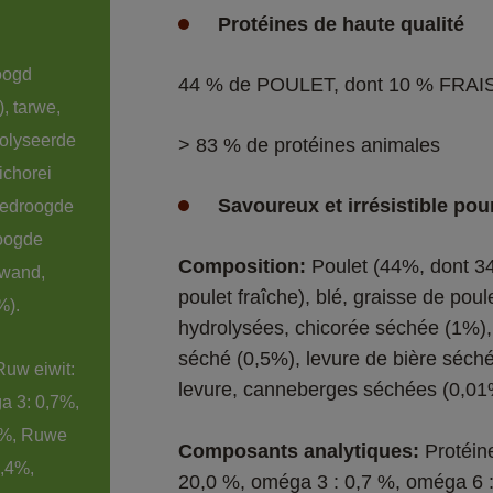
Protéines de haute qualité
oogd 
44 % de POULET, dont 10 % FRAI
, tarwe, 
olyseerde 
> 83 % de protéines animales
ichorei 
Savoureux et irrésistible pou
gedroogde 
roogde 
Composition: 
Poulet (44%, dont 3
lwand, 
poulet fraîche), blé, graisse de pou
%).
hydrolysées, chicorée séchée (1%), p
séché (0,5%), levure de bière séché
Ruw eiwit: 
levure, canneberges séchées (0,01
 3: 0,7%, 
7%, Ruwe 
Composants analytiques: 
Protéin
1,4%, 
20,0 %, oméga 3 : 0,7 %, oméga 6 : 