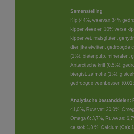
Samenstelling
Kip (44%, waarvan 34% gedr
kippenvlees en 10% verse kip)
kippenvet, maisgluten, gehydr
dierlijke eiwitten, gedroogde c
(1%), bietenpulp, mineralen, 
Antarctische krill (0,5%), ged
biergist, zalmolie (1%), gistce
gedroogde veenbessen (0,01
Analytische bestanddelen:
 
41,0%, Ruw vet: 20,0%, Omega
Omega 6: 3,7%, Ruwe as: 6,
celstof: 1,8 %, Calcium (Ca): 