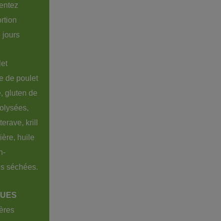
entez 
rtion 
 jours
et 
e de poulet 
, gluten de 
olysées, 
rave, krill 
ère, huile 
n-
es séchées.
UES

ères 