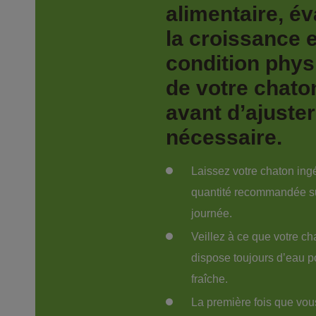
alimentaire, év
la croissance e
condition phys
de votre chato
avant d’ajuster
nécessaire. 
Laissez votre chaton ingé
quantité recommandée su
journée. 
Veillez à ce que votre ch
dispose toujours d’eau p
fraîche. 
La première fois que vo