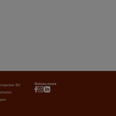
Suivez-nous
emaecker BV
Schoten
rpen