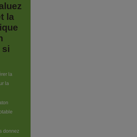
aluez 
t la 
ique 
n 
 si 
rer la 
r la 
aton 
otable 
us donnez 