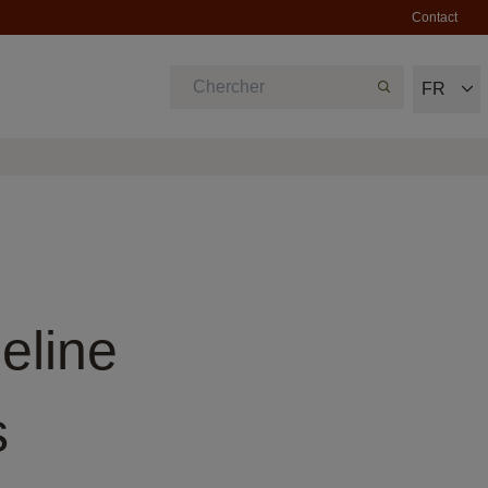
Contact
FR
eline
s