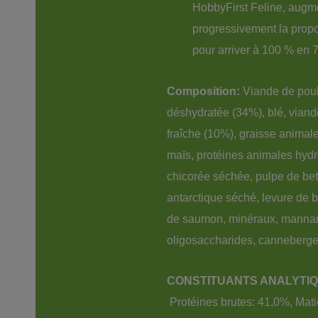
HobbyFirst Feline, augm
progressivement la propo
pour arriver à 100 % en 7
Composition: 
Viande de poul
déshydratée (34%), blé, viand
fraîche (10%), graisse animale
maïs, protéines animales hydr
chicorée séchée, pulpe de bette
antarctique séché, levure de bi
de saumon, minéraux, manna
oligosaccharides, canneberg
CONSTITUANTS ANALYTIQ
Protéines brutes: 41,0%, Mati