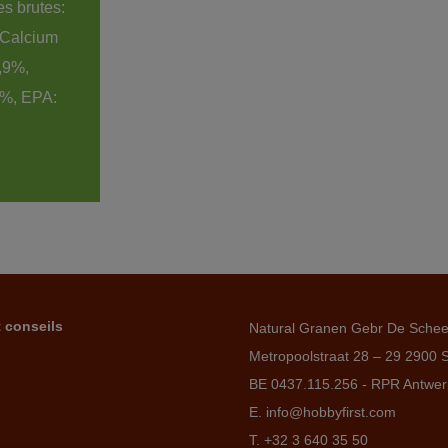
s brutes: 
 Calcium 
,9%, 
%, EPA: 
t conseils
Natural Granen Gebr De Sche
Metropoolstraat 28 – 29 2900 
BE 0437.115.256 - RPR Antwe
E. info@hobbyfirst.com
T. +32 3 640 35 50