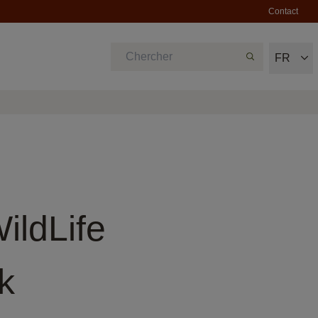
Contact
FR
ildLife
k