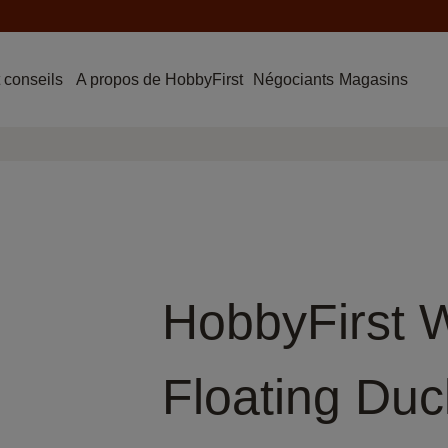
 conseils
A propos de HobbyFirst
Négociants
Magasins
HobbyFirst W
Floating Duc