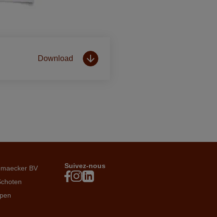
Download
Suivez-nous
emaecker BV
Schoten
rpen