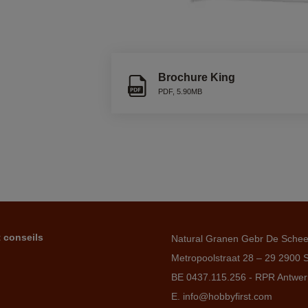
Brochure King
PDF
,
5.90MB
t conseils
Natural Granen Gebr De Sche
Metropoolstraat 28 – 29 2900 
BE 0437.115.256 - RPR Antwe
E. info@hobbyfirst.com