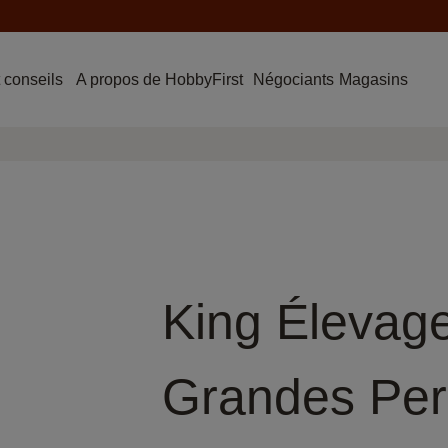
 conseils
A propos de HobbyFirst
Négociants
Magasins
King Élevag
Grandes Per