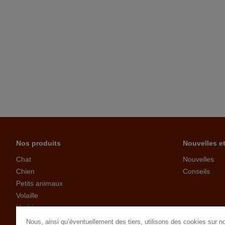
Nos produits
Nouvelles e
Chat
Nouvelles
Chien
Conseils
Petits animaux
Volaille
Herbivores
Oiseaux
Nous, ainsi qu’éventuellement des tiers, utilisons des cookies sur no