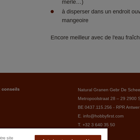
merle…)
à disperser dans un endroit ouv
mangeoire
Encore meilleur avec de l'eau fraîch
t conseils
Natural Granen Gebr De Sche
Metropoolstraat 28 – 29 2900 
BE 0437.115.256 - RPR Antwe
E. info@hobbyfirst.com
T. +32 3 640 35 50
tre site