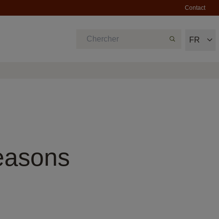
Contact
FR
easons