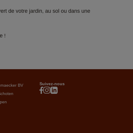
ert de votre jardin, au sol ou dans une 
e !
Suivez-nous
emaecker BV
Schoten
rpen