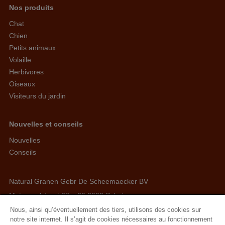
Nos produits
Chat
Chien
Petits animaux
Volaille
Herbivores
Oiseaux
Visiteurs du jardin
Nouvelles et conseils
Nouvelles
Conseils
Natural Granen Gebr De Scheemaecker BV
Metropoolstraat 28 – 29 2900 Schoten
BE 0437.115.256 - RPR Antwerpen
Nous, ainsi qu’éventuellement des tiers, utilisons des cookies sur
notre site internet. Il s’agit de cookies nécessaires au fonctionnement
E. info@hobbyfirst.com