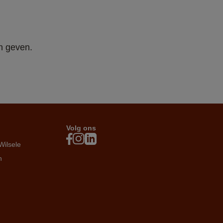
n geven. 
Volg ons
Wilsele
n