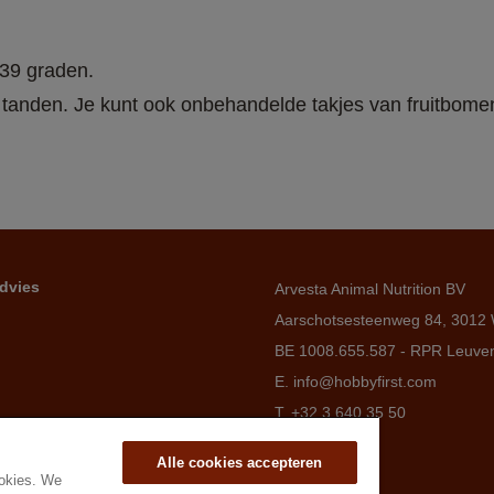
-39 graden.
de tanden. Je kunt ook onbehandelde takjes van fruitbome
dvies
Arvesta Animal Nutrition BV
Aarschotsesteenweg 84, 3012 
BE 1008.655.587 - RPR Leuve
E. info@hobbyfirst.com
T. +32 3 640 35 50
Alle cookies accepteren
ookies. We