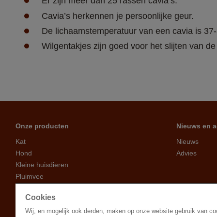
Er zijn meer dan 25 rassen cavia’s.
Cavia’s herkennen je persoonlijke geur.
De lichaamstemperatuur van een cavia is 37
Wilgentakjes zijn goed voor het slijten van 
Onze producten
Nieuws en a
Kat
Nieuws
Hond
Advies
Kleine huisdieren
Pluimvee
Erfdieren
Cookies
Vogels
Wij, en mogelijk ook derden, maken op onze website gebruik van c
Tuinbezoekers