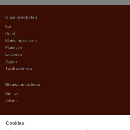
Onze producten
Kat
Hond
Kleine huisdieren
Pluimvee
Erfdieren
Vogels
Tuinbezoekers
Nieuws en advies
Nieuws
Advies
Arvesta Animal Nutrition BV
Cookies
Aarschotsesteenweg 84, 3012 Wilsele