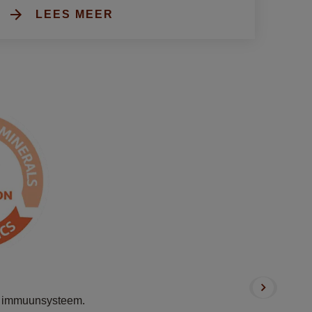
LEES MEER
Vers, smakelijk en miaa-
lekker!
et immuunsysteem.