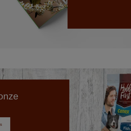
onze
s