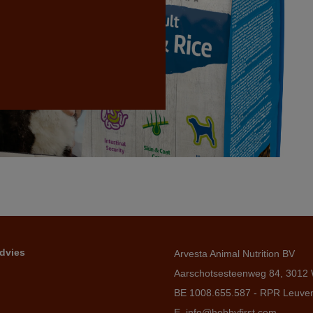
dvies
Arvesta Animal Nutrition BV
Aarschotsesteenweg 84, 3012 
BE 1008.655.587 - RPR Leuve
E. info@hobbyfirst.com