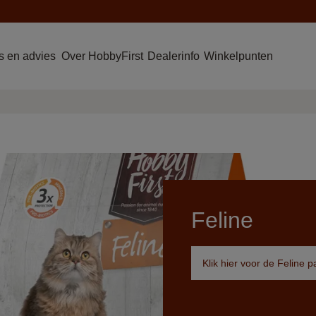
 en advies
Over HobbyFirst
Dealerinfo
Winkelpunten
Feline
Klik hier voor de Feline 