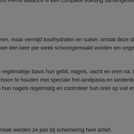
rm Ferret Balance is een complete voeding samengesteld
eren, maar vermijd koolhydraten en suiker, omdat deze s
e moet één keer per week schoongemaakt worden om onge
 regelmatige basis hun gebit, nagels, vacht en oren na. 
choon te houden met speciale fret-tandpasta en tandenbo
p hun nagels regelmatig en controleer hun oren op vuil e
Vaak worden ze pas bij schemering heel actief. 