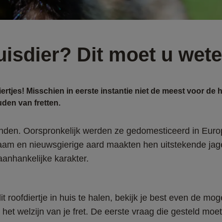
uisdier? Dit moet u wete
diertjes! Misschien in eerste instantie niet de meest voor de
uden van fretten.
nden. Oorspronkelijk werden ze gedomesticeerd in Europ
haam en nieuwsgierige aard maakten hen uitstekende jage
anhankelijke karakter. 
it roofdiertje in huis te halen, bekijk je best even de mog
het welzijn van je fret. De eerste vraag die gesteld moet 