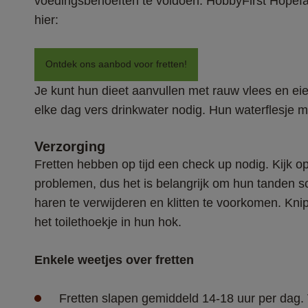
voedingsbehoeften te voldoen. HobbyFirst Hopefa
hier: 
Ontdek ons aanbod voor fretten!
Je kunt hun dieet aanvullen met rauw vlees en ei
elke dag vers drinkwater nodig. Hun waterflesj
Verzorging
Fretten hebben op tijd een check up nodig. Kijk op
problemen, dus het is belangrijk om hun tanden s
haren te verwijderen en klitten te voorkomen. Kni
het toilethoekje in hun hok. 
Enkele weetjes over fretten
Fretten slapen gemiddeld 14-18 uur per dag. 