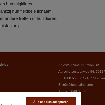
an hun talgklieren.
nkzij hun flexibele lichaam.
et andere fretten of huisdieren.
uiste zorg.
dvies
Arvesta Animal Nutrition BV
Aarschotsesteenweg 84, 3012 
BE 1008.655.587 - RPR Leuve
E. info@hobbyfirst.com
T. +32 3 640 35 50
Alle cookies accepteren