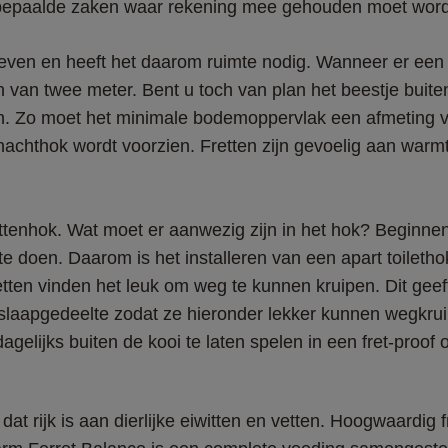
er bepaalde zaken waar rekening mee gehouden moet wor
even en heeft het daarom ruimte nodig. Wanneer er een v
an twee meter. Bent u toch van plan het beestje buiten 
Zo moet het minimale bodemoppervlak een afmeting van 
n nachthok wordt voorzien. Fretten zijn gevoelig aan warm
ttenhok. Wat moet er aanwezig zijn in het hok? Beginnen
 te doen. Daarom is het installeren van een apart toileth
retten vinden het leuk om weg te kunnen kruipen. Dit geef
slaapgedeelte zodat ze hieronder lekker kunnen wegkrui
agelijks buiten de kooi te laten spelen in een fret-proof
dat rijk is aan dierlijke eiwitten en vetten. Hoogwaardi