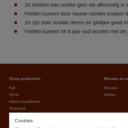
Ze hebben een unieke geur die afkomstig is v
Fretten kunnen door nauwe ruimtes kruipen da
Ze zijn zeer sociale dieren en gedijen goed m
Fretten kunnen tot 8 jaar oud worden met de j
Onze producten
Nieuws en a
Kat
Nieuws
Hond
Advies
Kleine huisdieren
Pluimvee
Erfdieren
Cookies
Vogels