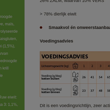
26% ZALM, waarvan 10% VERS​
> 78% dierlijk eiwit 
roogde 
e, maïs, 
Smaakvol én onweerstaanbaa
olyseerde 
aisgluten, 
Voedingsadvies
i (1,5%), 
arvan 
 gedroogde 
krill 
de 
Ruw eiwit: 
 3: 1,1%, 
Dit is een voedingsrichtlijn, zeer a