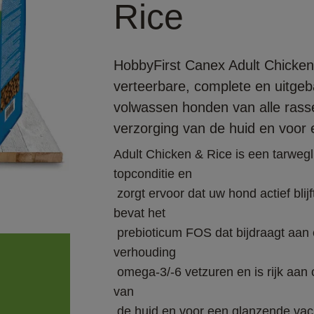
Rice
HobbyFirst Canex Adult Chicken 
verteerbare, complete en uitge
volwassen honden van alle rasse
verzorging van de huid en voor 
Adult Chicken & Rice is een tarwegl
topconditie en

 zorgt ervoor dat uw hond actief blijft. Het zorgt voor een optimale stofwisseling en 
bevat het

 prebioticum FOS dat bijdraagt aan een gezonde darmflora. Bevat een optimale 
verhouding

 omega-3/-6 vetzuren en is rijk aan omega-3 vetzuren EPA en DHA ter verzorging 
van

 de huid en voor een glanzende vacht. Bevat een combinatie van astaxanthine, 