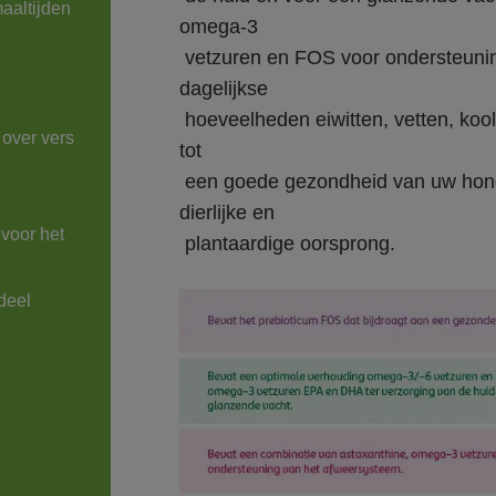
aaltijden 
omega-3

 vetzuren en FOS voor ondersteuning van het afweersysteem. Het bevat de juiste 
dagelijkse

 hoeveelheden eiwitten, vetten, koolhydraten, vitaminen en mineralen die bijdragen 
over vers

tot

 een goede gezondheid van uw hond. De hoogwaardige grondstoffen zijn van 
dierlijke en

voor het 
 plantaardige oorsprong.