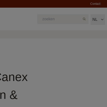
Contact
NL
Canex
en &