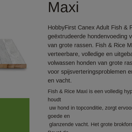
Maxi
HobbyFirst Canex Adult Fish & R
geëxtrudeerde hondenvoeding 
van grote rassen. Fish & Rice Ma
verteerbare, volledige en uitge
volwassen honden van grote ras
voor spijsverteringsproblemen e
en vacht.
Fish & Rice Maxi is een volledig h
houdt

 uw hond in topconditie, zorgt ervoor dat uw hond actief blijft en zorgt voor een 
goede en

 glanzende vacht. Het grote brokformaat geeft uw hond voldoende te kauwen. 