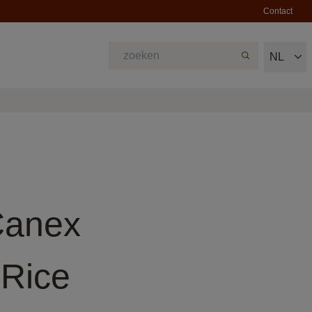
Contact
NL
Canex
 Rice