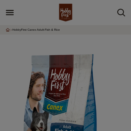
HobbyFirst Canex Adult-Fish & Rice