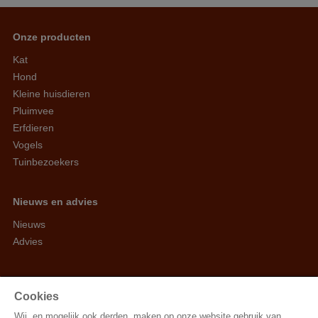
Onze producten
Kat
Hond
Kleine huisdieren
Pluimvee
Erfdieren
Vogels
Tuinbezoekers
Nieuws en advies
Nieuws
Advies
Arvesta Animal Nutrition BV
Cookies
Aarschotsesteenweg 84, 3012 Wilsele
Wij, en mogelijk ook derden, maken op onze website gebruik van