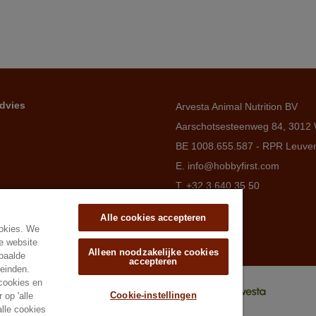
dvies
Arvesta Animal Nutrition BV
Aarschotsesteenweg 84, 3012 
BE 1008.655.587 - RPR Leuve
E. info@hobbyfirst.com
T. +32 3 640 35 50
Alle cookies accepteren
ookies. We
e website
Alleen noodzakelijke cookies
epaalde
accepteren
leinden.
 cookies en
Cookie-instellingen
 op 'alle
alle cookies