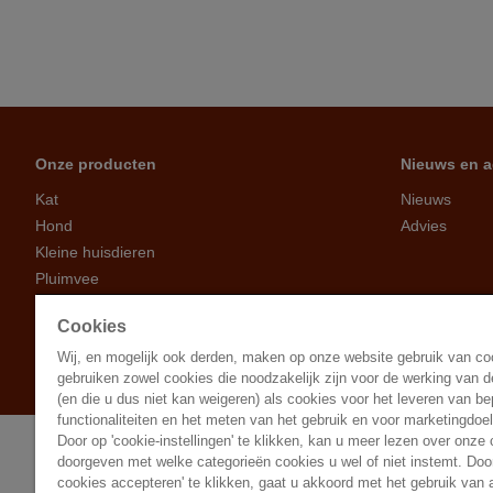
Onze producten
Nieuws en a
Kat
Nieuws
Hond
Advies
Kleine huisdieren
Pluimvee
Erfdieren
Cookies
Vogels
Tuinbezoekers
Wij, en mogelijk ook derden, maken op onze website gebruik van c
gebruiken zowel cookies die noodzakelijk zijn voor de werking van d
(en die u dus niet kan weigeren) als cookies voor het leveren van b
functionaliteiten en het meten van het gebruik en voor marketingdoe
Door op 'cookie-instellingen' te klikken, kan u meer lezen over onze
doorgeven met welke categorieën cookies u wel of niet instemt. Door
cookies accepteren' te klikken, gaat u akkoord met het gebruik van 