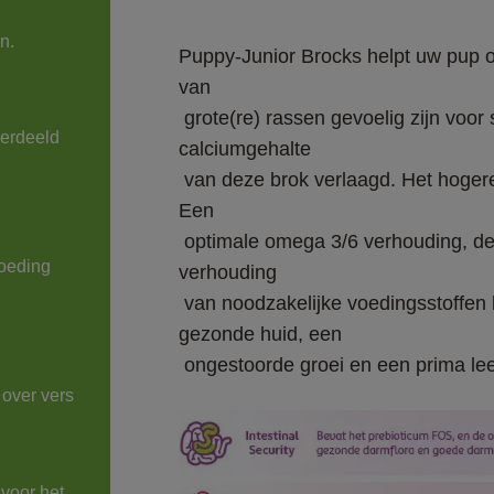
n.
Puppy-Junior Brocks helpt uw pup 
van

 grote(re) rassen gevoelig zijn voor stoornissen in de skeletopbouw, is het 
verdeeld 
calciumgehalte

 van deze brok verlaagd. Het hogere eiwitgehalte ondersteunt de spierontwikkeling. 
Een

 optimale omega 3/6 verhouding, de juiste omega-3 vetzuren en een beproefde 
oeding 
verhouding

 van noodzakelijke voedingsstoffen bevorderen een goede weerstand, een 
gezonde huid, een

 ongestoorde groei en een prima l
over vers

voor het 