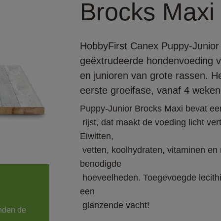
Brocks Maxi
HobbyFirst Canex Puppy-Junior 
geëxtrudeerde hondenvoeding v
en junioren van grote rassen. He
eerste groeifase, vanaf 4 weken
Puppy-Junior Brocks Maxi bevat ee
 rijst, dat maakt de voeding licht verteerbaar en bevordert een goede spijsvertering. 
Eiwitten,

 vetten, koolhydraten, vitaminen en mineralen komen voor in de juiste dagelijks 
benodigde

 hoeveelheden. Toegevoegde lecithine helpt huidirritaties voorkomen en zorgt voor 
een

 glanzende vacht!
nden de 