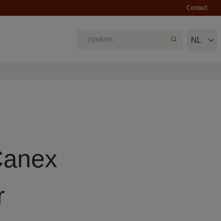
Contact
NL
Canex
r