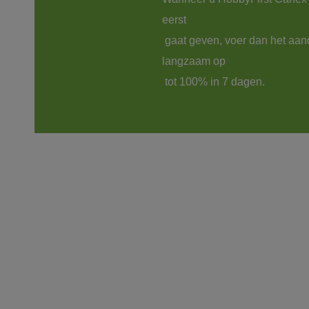
eerst

 gaat geven, voer dan het aandeel 
langzaam op

 tot 100% in 7 dagen.