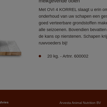
melkgevende ooien
Met OVI 4 KORREL slaagt u erin om
onderhoud van uw schapen een gesc
goed verteerbare grondstoffen make
alle seizoenen. Bovendien bevatten 
de kans op nierstenen. Schapen krij
ruwvoeders bij!
20 kg. - Artnr. 600002
dvies
Arvesta Animal Nutrition BV