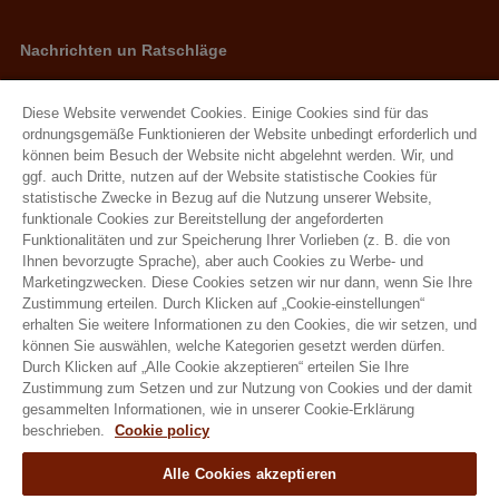
Nachrichten un Ratschläge
Neuigkeiten
Ratschläge
Diese Website verwendet Cookies. Einige Cookies sind für das
ordnungsgemäße Funktionieren der Website unbedingt erforderlich und
können beim Besuch der Website nicht abgelehnt werden. Wir, und
ggf. auch Dritte, nutzen auf der Website statistische Cookies für
Natural Granen Gebr De Scheemaecker BV
statistische Zwecke in Bezug auf die Nutzung unserer Website,
Metropoolstraat 28 – 29 2900 Schoten
funktionale Cookies zur Bereitstellung der angeforderten
BE 0437.115.256 - RPR Antwerpen
Funktionalitäten und zur Speicherung Ihrer Vorlieben (z. B. die von
Ihnen bevorzugte Sprache), aber auch Cookies zu Werbe- und
E. info@hobbyfirst.com
Marketingzwecken. Diese Cookies setzen wir nur dann, wenn Sie Ihre
T. +32 3 640 35 50
Zustimmung erteilen. Durch Klicken auf „Cookie-einstellungen“
erhalten Sie weitere Informationen zu den Cookies, die wir setzen, und
können Sie auswählen, welche Kategorien gesetzt werden dürfen.
Durch Klicken auf „Alle Cookie akzeptieren“ erteilen Sie Ihre
Zustimmung zum Setzen und zur Nutzung von Cookies und der damit
Folgen sie uns
gesammelten Informationen, wie in unserer Cookie-Erklärung
beschrieben.
Cookie policy
Alle Cookies akzeptieren