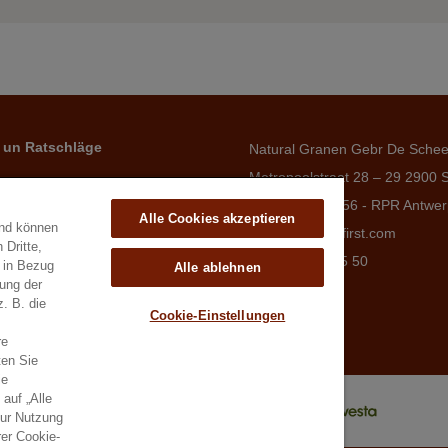
 un Ratschläge
Natural Granen Gebr De Sche
Metropoolstraat 28 – 29 2900 
BE 0437.115.256 - RPR Antwe
Alle Cookies akzeptieren
und können
E. info@hobbyfirst.com
 Dritte,
T. +32 3 640 35 50
e in Bezug
Alle ablehnen
lung der
z. B. die
Cookie-Einstellungen
re
ten Sie
ie
auf „Alle
zur Nutzung
er Cookie-