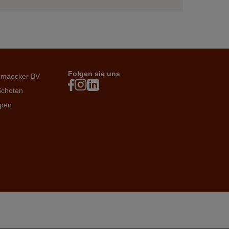
Folgen sie uns
emaecker BV
Schoten
rpen