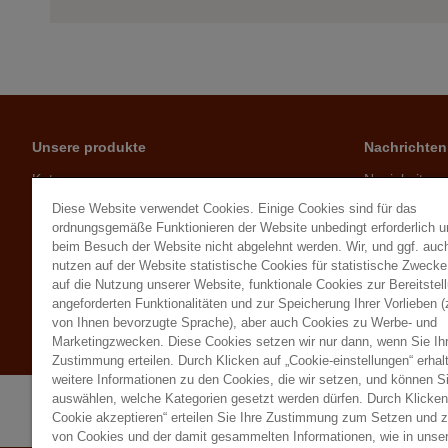
Unsere produkte
Nachrichten
Katze
Neuigkeiten
Hund
Ratschläge
Diese Website verwendet Cookies. Einige Cookies sind für das
Kleintiere
ordnungsgemäße Funktionieren der Website unbedingt erforderlich 
beim Besuch der Website nicht abgelehnt werden. Wir, und ggf. auch
Geflügel
nutzen auf der Website statistische Cookies für statistische Zweck
Herbivoren
auf die Nutzung unserer Website, funktionale Cookies zur Bereitstel
Vögel
angeforderten Funktionalitäten und zur Speicherung Ihrer Vorlieben (
von Ihnen bevorzugte Sprache), aber auch Cookies zu Werbe- und
Besucher des Gartens
Marketingzwecken. Diese Cookies setzen wir nur dann, wenn Sie Ih
Zustimmung erteilen. Durch Klicken auf „Cookie-einstellungen“ erhal
weitere Informationen zu den Cookies, die wir setzen, und können S
auswählen, welche Kategorien gesetzt werden dürfen. Durch Klicken 
Cookie akzeptieren“ erteilen Sie Ihre Zustimmung zum Setzen und 
von Cookies und der damit gesammelten Informationen, wie in unser