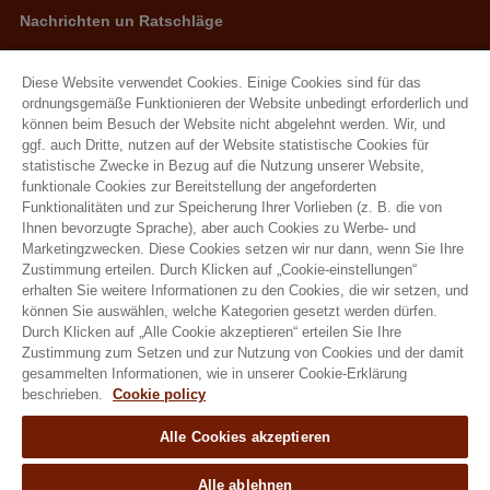
Nachrichten un Ratschläge
Neuigkeiten
Ratschläge
Diese Website verwendet Cookies. Einige Cookies sind für das
ordnungsgemäße Funktionieren der Website unbedingt erforderlich und
können beim Besuch der Website nicht abgelehnt werden. Wir, und
Natural Granen Gebr De Scheemaecker BV
ggf. auch Dritte, nutzen auf der Website statistische Cookies für
statistische Zwecke in Bezug auf die Nutzung unserer Website,
Metropoolstraat 28 – 29 2900 Schoten
funktionale Cookies zur Bereitstellung der angeforderten
BE 0437.115.256 - RPR Antwerpen
Funktionalitäten und zur Speicherung Ihrer Vorlieben (z. B. die von
Ihnen bevorzugte Sprache), aber auch Cookies zu Werbe- und
E. info@hobbyfirst.com
Marketingzwecken. Diese Cookies setzen wir nur dann, wenn Sie Ihre
T. +32 3 640 35 50
Zustimmung erteilen. Durch Klicken auf „Cookie-einstellungen“
erhalten Sie weitere Informationen zu den Cookies, die wir setzen, und
können Sie auswählen, welche Kategorien gesetzt werden dürfen.
Durch Klicken auf „Alle Cookie akzeptieren“ erteilen Sie Ihre
Zustimmung zum Setzen und zur Nutzung von Cookies und der damit
Folgen sie uns
gesammelten Informationen, wie in unserer Cookie-Erklärung
beschrieben.
Cookie policy
Alle Cookies akzeptieren
Alle ablehnen