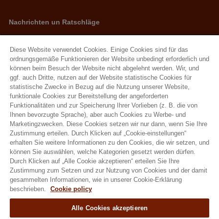
Nachrichten un Ratschläge
Neuigkeiten
Ratschläge
Diese Website verwendet Cookies. Einige Cookies sind für das
ordnungsgemäße Funktionieren der Website unbedingt erforderlich und
können beim Besuch der Website nicht abgelehnt werden. Wir, und
Natural Granen Gebr De Scheemaecker BV
ggf. auch Dritte, nutzen auf der Website statistische Cookies für
statistische Zwecke in Bezug auf die Nutzung unserer Website,
Metropoolstraat 28 – 29 2900 Schoten
funktionale Cookies zur Bereitstellung der angeforderten
BE 0437.115.256 - RPR Antwerpen
Funktionalitäten und zur Speicherung Ihrer Vorlieben (z. B. die von
Ihnen bevorzugte Sprache), aber auch Cookies zu Werbe- und
E. info@hobbyfirst.com
Marketingzwecken. Diese Cookies setzen wir nur dann, wenn Sie Ihre
T. +32 3 640 35 50
Zustimmung erteilen. Durch Klicken auf „Cookie-einstellungen“
erhalten Sie weitere Informationen zu den Cookies, die wir setzen, und
können Sie auswählen, welche Kategorien gesetzt werden dürfen.
Durch Klicken auf „Alle Cookie akzeptieren“ erteilen Sie Ihre
Zustimmung zum Setzen und zur Nutzung von Cookies und der damit
Folgen sie uns
gesammelten Informationen, wie in unserer Cookie-Erklärung
beschrieben.
Cookie policy
Alle Cookies akzeptieren