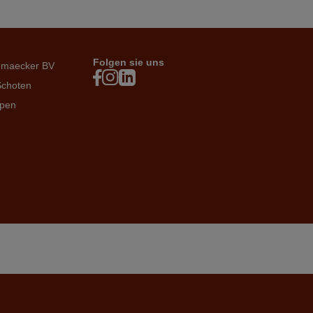
Folgen sie uns
emaecker BV
Schoten
rpen