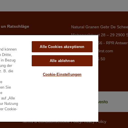
 un Ratschläge
Natural Granen Gebr De Sche
Metropoolstraat 28 – 29 2900 
BE 0437.115.256 - RPR Antwe
Alle Cookies akzeptieren
und können
E. info@hobbyfirst.com
 Dritte,
T. +32 3 640 35 50
e in Bezug
Alle ablehnen
lung der
z. B. die
Cookie-Einstellungen
re
ten Sie
ie
auf „Alle
zur Nutzung
er Cookie-
Terms & Conditions
Cookie Policy
Privacy Policy