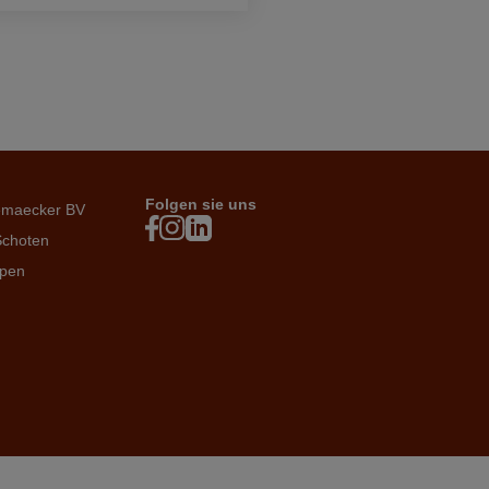
Folgen sie uns
emaecker BV
Schoten
rpen