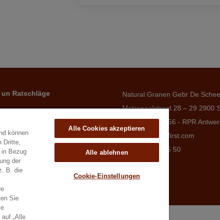
 un Ratschläge
Natural Granen Gebr De Sche
Metropoolstraat 28 – 29 2900 
BE 0437.115.256 - RPR Antwe
Alle Cookies akzeptieren
und können
E. info@hobbyfirst.com
 Dritte,
T. +32 3 640 35 50
e in Bezug
Alle ablehnen
lung der
z. B. die
Cookie-Einstellungen
re
ten Sie
ie
auf „Alle