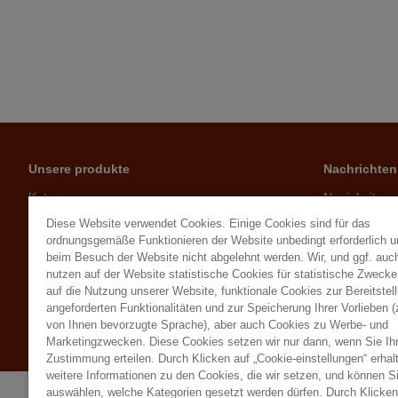
Unsere produkte
Nachrichten
Katze
Neuigkeiten
Hund
Ratschläge
Diese Website verwendet Cookies. Einige Cookies sind für das
Kleintiere
ordnungsgemäße Funktionieren der Website unbedingt erforderlich 
beim Besuch der Website nicht abgelehnt werden. Wir, und ggf. auch
Geflügel
nutzen auf der Website statistische Cookies für statistische Zweck
Herbivoren
auf die Nutzung unserer Website, funktionale Cookies zur Bereitstel
Vögel
angeforderten Funktionalitäten und zur Speicherung Ihrer Vorlieben (
Besucher des Gartens
von Ihnen bevorzugte Sprache), aber auch Cookies zu Werbe- und
Marketingzwecken. Diese Cookies setzen wir nur dann, wenn Sie Ih
Zustimmung erteilen. Durch Klicken auf „Cookie-einstellungen“ erhal
weitere Informationen zu den Cookies, die wir setzen, und können S
auswählen, welche Kategorien gesetzt werden dürfen. Durch Klicken 