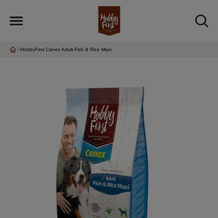
HobbyFirst Canex Adult-Fish & Rice Maxi