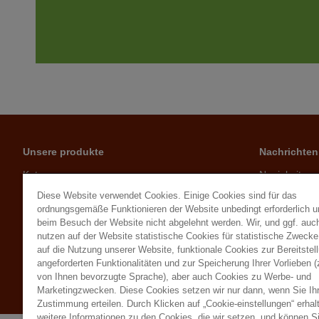
Unsere produkte
Nachrichten
Katze
Neuigkeiten
Hund
Ratschläge
Diese Website verwendet Cookies. Einige Cookies sind für das
Kleintiere
ordnungsgemäße Funktionieren der Website unbedingt erforderlich 
beim Besuch der Website nicht abgelehnt werden. Wir, und ggf. auch
Geflügel
nutzen auf der Website statistische Cookies für statistische Zweck
Herbivoren
auf die Nutzung unserer Website, funktionale Cookies zur Bereitstel
Vögel
angeforderten Funktionalitäten und zur Speicherung Ihrer Vorlieben (
Besucher des Gartens
von Ihnen bevorzugte Sprache), aber auch Cookies zu Werbe- und
Marketingzwecken. Diese Cookies setzen wir nur dann, wenn Sie Ih
Zustimmung erteilen. Durch Klicken auf „Cookie-einstellungen“ erhal
weitere Informationen zu den Cookies, die wir setzen, und können S