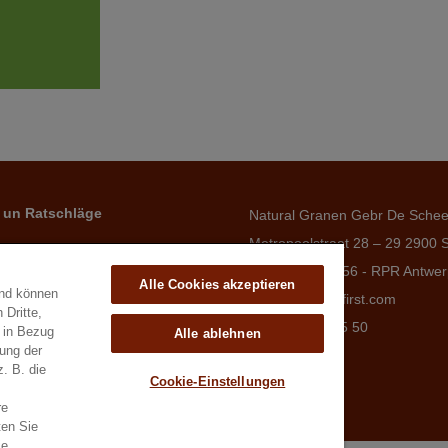
 un Ratschläge
Natural Granen Gebr De Sche
Metropoolstraat 28 – 29 2900 
BE 0437.115.256 - RPR Antwe
Alle Cookies akzeptieren
und können
E. info@hobbyfirst.com
 Dritte,
T. +32 3 640 35 50
e in Bezug
Alle ablehnen
lung der
z. B. die
Cookie-Einstellungen
re
ten Sie
ie