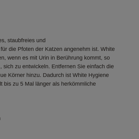
s, staubfreies und

h