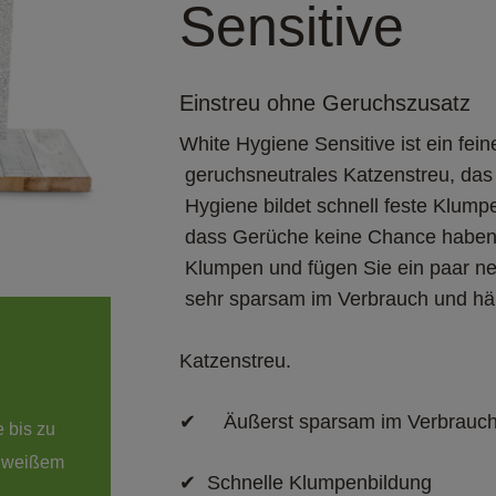
Sensitive
Einstreu ohne Geruchszusatz
White Hygiene Sensitive ist ein feine
 geruchsneutrales Katzenstreu, das für die Pfoten der Katzen angenehm ist. White

 Hygiene bildet schnell feste Klumpen, wenn es mit Urin in Berührung kommt, so

 dass Gerüche keine Chance haben, sich zu entwickeln. Entfernen Sie einfach die

 Klumpen und fügen Sie ein paar neue Körner hinzu. Dadurch ist White Hygiene

Katzenstreu.
✔ 	Äußerst sparsam im Verbrauc
e bis zu 
✔	 Schnelle Klumpenbildung