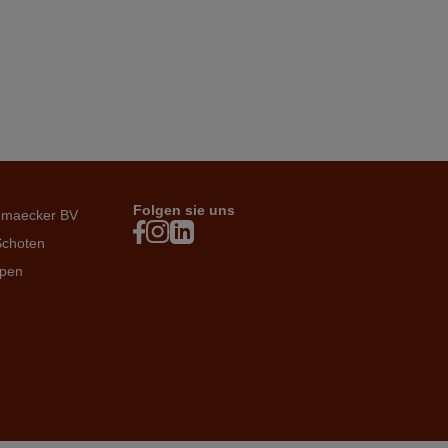
Folgen sie uns
emaecker BV
Schoten
rpen