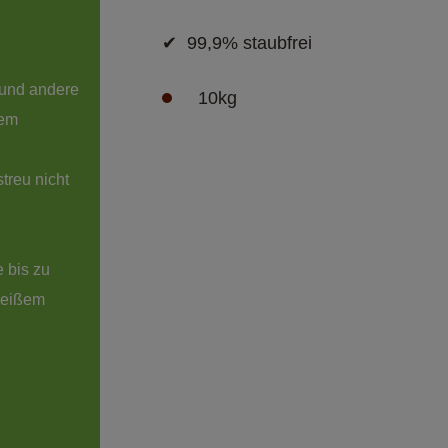
✔	 99,9% staubfrei 
 und andere 
10kg
treu nicht 
e bis zu 