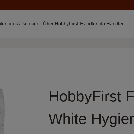
hten un Ratschläge
Über HobbyFirst
Händlerinfo
Händler
HobbyFirst F
White Hygie