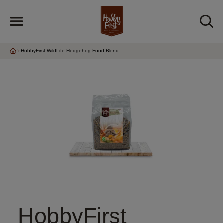
HobbyFirst WildLife Hedgehog Food Blend
HobbyFirst