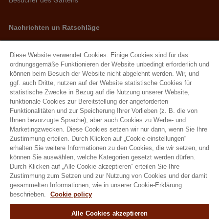
Nachrichten un Ratschläge
Neuigkeiten
Ratschläge
Diese Website verwendet Cookies. Einige Cookies sind für das
ordnungsgemäße Funktionieren der Website unbedingt erforderlich und
können beim Besuch der Website nicht abgelehnt werden. Wir, und
Natural Granen Gebr De Scheemaecker BV
ggf. auch Dritte, nutzen auf der Website statistische Cookies für
statistische Zwecke in Bezug auf die Nutzung unserer Website,
Metropoolstraat 28 – 29 2900 Schoten
funktionale Cookies zur Bereitstellung der angeforderten
BE 0437.115.256 - RPR Antwerpen
Funktionalitäten und zur Speicherung Ihrer Vorlieben (z. B. die von
Ihnen bevorzugte Sprache), aber auch Cookies zu Werbe- und
E. info@hobbyfirst.com
Marketingzwecken. Diese Cookies setzen wir nur dann, wenn Sie Ihre
T. +32 3 640 35 50
Zustimmung erteilen. Durch Klicken auf „Cookie-einstellungen“
erhalten Sie weitere Informationen zu den Cookies, die wir setzen, und
können Sie auswählen, welche Kategorien gesetzt werden dürfen.
Durch Klicken auf „Alle Cookie akzeptieren“ erteilen Sie Ihre
Zustimmung zum Setzen und zur Nutzung von Cookies und der damit
Folgen sie uns
gesammelten Informationen, wie in unserer Cookie-Erklärung
beschrieben.
Cookie policy
Alle Cookies akzeptieren