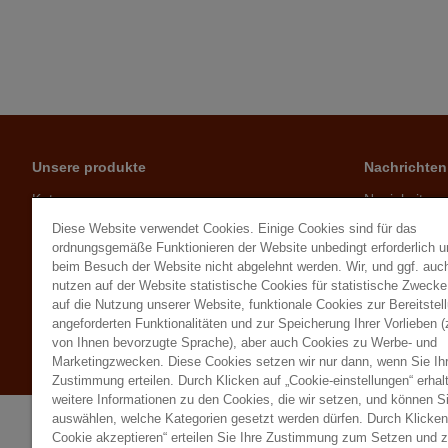
Unsere produkte
Nachrichten
Katze
Neuigkeiten
Hund
Ratschläge
Diese Website verwendet Cookies. Einige Cookies sind für das
Kleintiere
ordnungsgemäße Funktionieren der Website unbedingt erforderlich 
beim Besuch der Website nicht abgelehnt werden. Wir, und ggf. auch
Geflügel
nutzen auf der Website statistische Cookies für statistische Zweck
Herbivoren
auf die Nutzung unserer Website, funktionale Cookies zur Bereitstel
Vögel
angeforderten Funktionalitäten und zur Speicherung Ihrer Vorlieben (
Besucher des Gartens
von Ihnen bevorzugte Sprache), aber auch Cookies zu Werbe- und
Marketingzwecken. Diese Cookies setzen wir nur dann, wenn Sie Ih
Zustimmung erteilen. Durch Klicken auf „Cookie-einstellungen“ erhal
weitere Informationen zu den Cookies, die wir setzen, und können S
auswählen, welche Kategorien gesetzt werden dürfen. Durch Klicken 
Cookie akzeptieren“ erteilen Sie Ihre Zustimmung zum Setzen und 