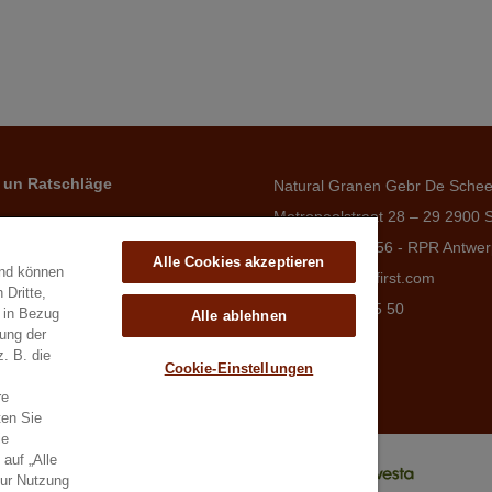
 un Ratschläge
Natural Granen Gebr De Sche
Metropoolstraat 28 – 29 2900 
BE 0437.115.256 - RPR Antwe
Alle Cookies akzeptieren
und können
E. info@hobbyfirst.com
 Dritte,
T. +32 3 640 35 50
e in Bezug
Alle ablehnen
lung der
z. B. die
Cookie-Einstellungen
re
ten Sie
ie
auf „Alle
zur Nutzung