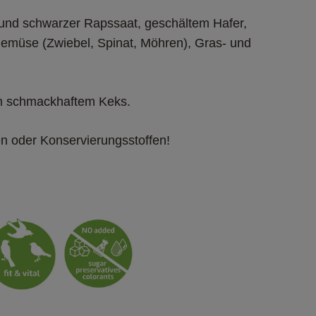
und schwarzer Rapssaat, geschältem Hafer, 
müse (Zwiebel, Spinat, Möhren), Gras- und 
em schmackhaftem Keks.​
n oder Konservierungsstoffen!​