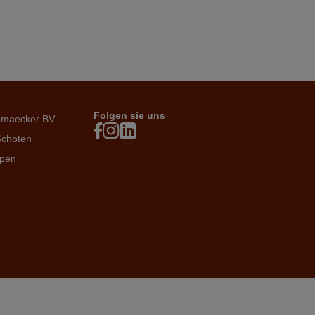
Folgen sie uns
emaecker BV
Schoten
rpen