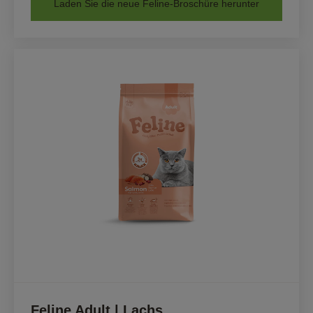
Laden Sie die neue Feline-Broschüre herunter
Feline Adult | Lachs