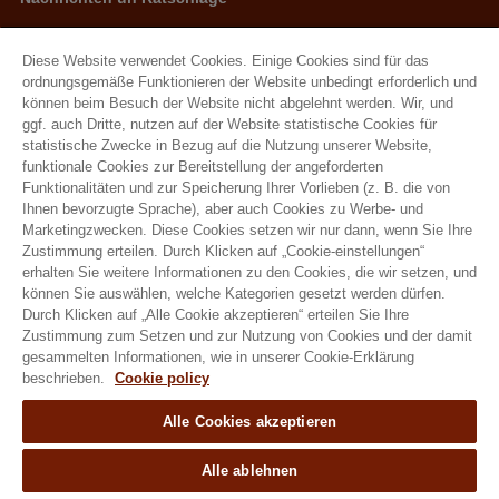
Neuigkeiten
Ratschläge
Diese Website verwendet Cookies. Einige Cookies sind für das
ordnungsgemäße Funktionieren der Website unbedingt erforderlich und
können beim Besuch der Website nicht abgelehnt werden. Wir, und
Natural Granen Gebr De Scheemaecker BV
ggf. auch Dritte, nutzen auf der Website statistische Cookies für
statistische Zwecke in Bezug auf die Nutzung unserer Website,
Metropoolstraat 28 – 29 2900 Schoten
funktionale Cookies zur Bereitstellung der angeforderten
BE 0437.115.256 - RPR Antwerpen
Funktionalitäten und zur Speicherung Ihrer Vorlieben (z. B. die von
Ihnen bevorzugte Sprache), aber auch Cookies zu Werbe- und
E. info@hobbyfirst.com
Marketingzwecken. Diese Cookies setzen wir nur dann, wenn Sie Ihre
T. +32 3 640 35 50
Zustimmung erteilen. Durch Klicken auf „Cookie-einstellungen“
erhalten Sie weitere Informationen zu den Cookies, die wir setzen, und
können Sie auswählen, welche Kategorien gesetzt werden dürfen.
Durch Klicken auf „Alle Cookie akzeptieren“ erteilen Sie Ihre
Zustimmung zum Setzen und zur Nutzung von Cookies und der damit
Folgen sie uns
gesammelten Informationen, wie in unserer Cookie-Erklärung
beschrieben.
Cookie policy
Alle Cookies akzeptieren
Alle ablehnen