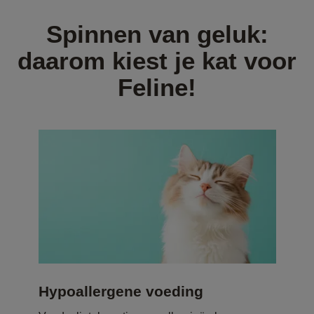
Spinnen van geluk:
daarom kiest je kat voor
Feline!
de
Hypoallergene voeding
T