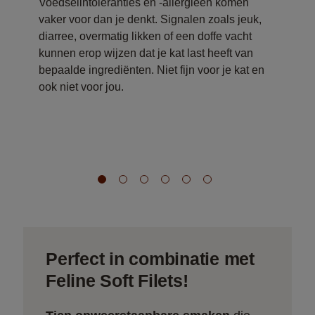
Voedselintoleranties en -allergieën komen
Ee
vaker voor dan je denkt. Signalen zoals jeuk,
Tr
n
diarree, overmatig likken of een doffe vacht
ge
kunnen erop wijzen dat je kat last heeft van
on
bepaalde ingrediënten. Niet fijn voor je kat en
e
ook niet voor jou.
bij
Perfect in combinatie met
Feline Soft Filets!