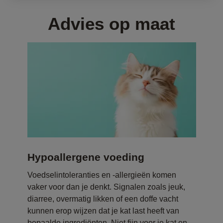
Advies op maat
Hypoallergene voeding
T
Voedselintoleranties en -allergieën komen
Ee
n
vaker voor dan je denkt. Signalen zoals jeuk,
Tr
de
diarree, overmatig likken of een doffe vacht
ge
e
kunnen erop wijzen dat je kat last heeft van
on
bepaalde ingrediënten. Niet fijn voor je kat en